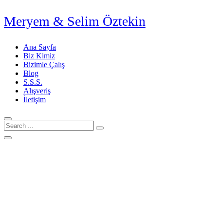
Meryem & Selim Öztekin
Ana Sayfa
Biz Kimiz
Bizimle Çalış
Blog
S.S.S.
Alışveriş
İletişim