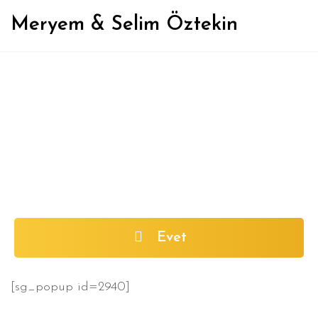
Meryem & Selim Öztekin
600.000 dolarlık borcu nasıl
ödediğimizi öğrenmek ister
misin?
Evet
[sg_popup id=2940]